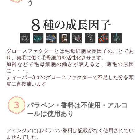
う
グロースファクターとは毛母細胞成長因子のことであ
り、発毛に働く毛母細胞を活性化させます。
加齢などで毛母細胞の働きが衰えると、薄毛の原因
に・・・。
ディーパー3ｄのグロースファクターで不足した分を頭
皮に直接補います
パラベン・香料は不使用・アルコ
ールは使用あり
フィンジアにはパラベン香料は記載がなく使用されてい
ませんでした。