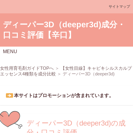
サイトマップ
ディーパー3D（deeper3d)成分・
口コミ評価【辛口】
MENU
女性用育毛剤ガイドTOPへ
＞
【女性目線】キャピキシルスカルプ
エッセンス4種類を成分比較
＞ ディーパー3D（deeper3d)
本サイトはプロモーションが含まれています。
ディーパー3D（deeper3d)の成
分・口コミ評価