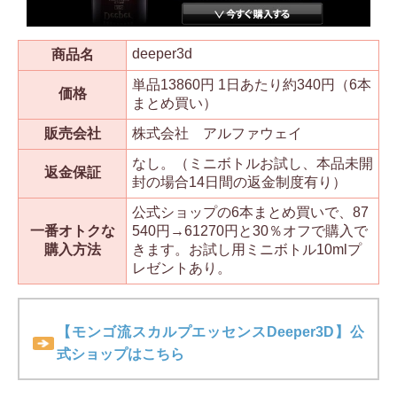
deeper3d
商品名
単品13860円 1日あたり約340円（6本
価格
まとめ買い）
販売会社
株式会社 アルファウェイ
なし。（ミニボトルお試し、本品未開
返金保証
封の場合14日間の返金制度有り）
公式ショップの6本まとめ買いで、87
一番オトクな
540円→61270円と30％オフで購入で
購入方法
きます。お試し用ミニボトル10mlプ
レゼントあり。
【モンゴ流スカルプエッセンスDeeper3D】公
式ショップはこちら