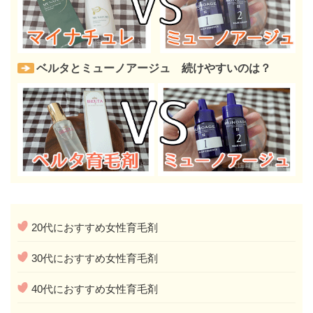
ベルタとミューノアージュ 続けやすいのは？
20代におすすめ女性育毛剤
30代におすすめ女性育毛剤
40代におすすめ女性育毛剤