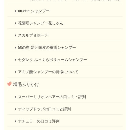
uruotte シャンプー
花蘭咲シャンプー花しゃん
スカルプｄボーテ
50の恵 髪と頭皮の養潤シャンプー
セグレタ ふっくらボリュームシャンプー
アミノ酸シャンプーの特徴について
増毛ふりかけ
スーパーミリオンヘアーの口コミ・評判
ティップトップの口コミと評判
ナチュラーの口コミ評判