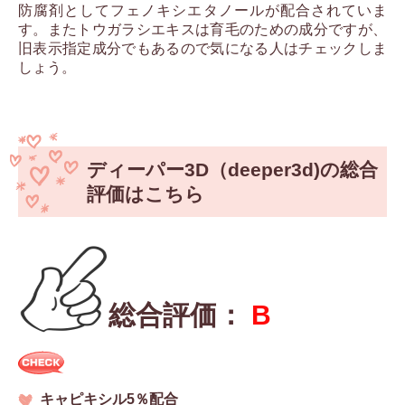
防腐剤としてフェノキシエタノールが配合されていま
す。またトウガラシエキスは育毛のための成分ですが、
旧表示指定成分でもあるので気になる人はチェックしま
しょう。
ディーパー3D（deeper3d)の総合
評価はこちら
総合評価：
B
キャピキシル5％配合