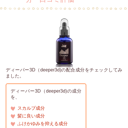
ディーパー3D（deeper3d)の配合成分をチェックしてみ
ました。
ディーパー3D（deeper3d)の成分
を、
スカルプ成分
髪に良い成分
ふけかゆみを抑える成分