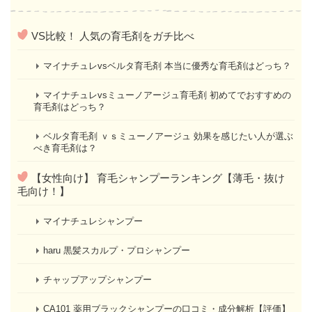
VS比較！ 人気の育毛剤をガチ比べ
マイナチュレvsベルタ育毛剤 本当に優秀な育毛剤はどっち？
マイナチュレvsミューノアージュ育毛剤 初めてでおすすめの
育毛剤はどっち？
ベルタ育毛剤 ｖｓミューノアージュ 効果を感じたい人が選ぶ
べき育毛剤は？
【女性向け】 育毛シャンプーランキング【薄毛・抜け
毛向け！】
マイナチュレシャンプー
haru 黒髪スカルプ・プロシャンプー
チャップアップシャンプー
CA101 薬用ブラックシャンプーの口コミ・成分解析【評価】