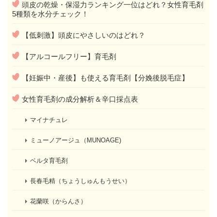
頭皮の乾燥・保湿力ランキング一位はどれ？女性育毛剤
5種類を水分チェック！
【低刺激】頭皮にやさしいのはどれ？
【アルコールフリー】育毛剤
【妊娠中・産後】も使える育毛剤【分娩後脱毛症】
女性育毛剤の成分解析＆辛口採点表
マイナチュレ
ミューノアージュ（MUNOAGE)
ベルタ育毛剤
長春毛精（ちょうしゅんもうせい）
花蘭咲（からんさ）