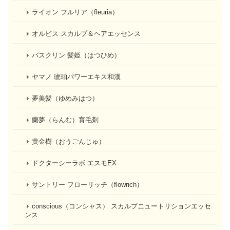
ライオン フルリア（fleuria）
オルビス スカルプ＆ヘアエッセンス
バスクリン 髪姫（はつひめ）
ヤマノ 琥珀パワーエキス和漢
夢美髪（ゆめみはつ）
蘭夢（らんむ）育毛剤
黄金樹（おうごんじゅ）
ドクターシーラボ エスモEX
サントリー フローリッチ（flowrich）
conscious（コンシャス） スカルプニュートリションエッセ
ンス