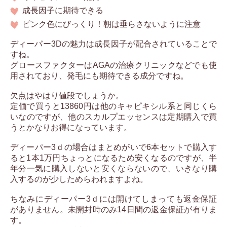
成長因子に期待できる
ピンク色にびっくり！朝は垂らさないように注意
ディーパー3Dの魅力は成長因子が配合されていることで
すね。
グロースファクターはAGAの治療クリニックなどでも使
用されており、発毛にも期待できる成分ですね。
欠点はやはり値段でしょうか。
定価で買うと13860円は他のキャピキシル系と同じくら
いなのですが、他のスカルプエッセンスは定期購入で買
うとかなりお得になっています。
ディーパー3ｄの場合はまとめがいで6本セットで購入す
ると1本1万円ちょっとになるため安くなるのですが、半
年分一気に購入しないと安くならないので、いきなり購
入するのが少しためらわれますよね。
ちなみにディーパー3ｄには開けてしまっても返金保証
がありません。未開封時のみ14日間の返金保証が有りま
す。